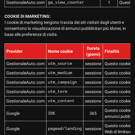
GestionaleAuto.com
ga_view_counter
1
Questo c
COOKIE DI MARKETING:
I cookie di marketing tengono traccia dei siti visitati dagli utenti e
consentono la visualizzazione di annunci pubblicitari più idonei, in
base alle preferenze di visita.
Durata
Provider
Nome cookie
Finalità
(giorni)
GestionaleAuto.com
utm_source
sessione
Questo cookie de
GestionaleAuto.com
utm_medium
sessione
Questo cookie de
GestionaleAuto.com
utm_campaign
sessione
Questo cookie de
GestionaleAuto.com
utm_term
sessione
Questo cookie de
GestionaleAuto.com
utm_content
sessione
Questo cookie de
Questo cookie vie
Google
IDE
365
annunci pubblicit
Questo cookie rac
Google
pagead/landing
sessione
Web di limitare i