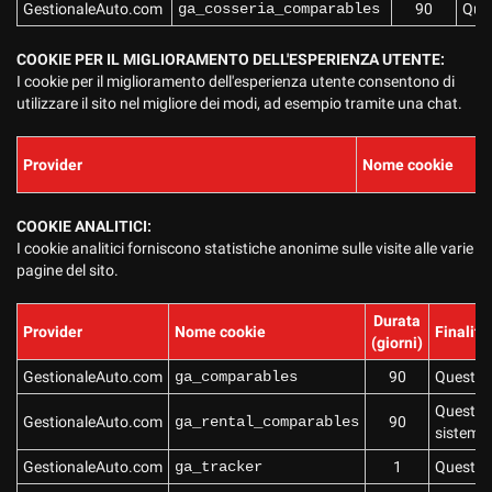
GestionaleAuto.com
ga_cosseria_comparables
90
Ques
Salva
le
COOKIE PER IL MIGLIORAMENTO DELL'ESPERIENZA UTENTE:
impostazioni
I cookie per il miglioramento dell'esperienza utente consentono di
utilizzare il sito nel migliore dei modi, ad esempio tramite una chat.
Provider
Nome cookie
COOKIE ANALITICI:
I cookie analitici forniscono statistiche anonime sulle visite alle varie
pagine del sito.
Durata
Provider
Nome cookie
Finalità
(giorni)
GestionaleAuto.com
ga_comparables
90
Questo c
Questo c
GestionaleAuto.com
ga_rental_comparables
90
sistema 
GestionaleAuto.com
ga_tracker
1
Questo co