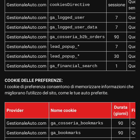
tta
Questo
GestionaleAuto.com
cookiesDirective
sessione
ti
senza 
GestionaleAuto.com
ga_logged_user
7
Questo
mpre
GestionaleAuto.com
ga_logged_user_data
7
Questo
Cookie necessari
ilitato
GestionaleAuto.com
ga_cosseria_b2b_orders
90
Questo
Cookie delle preferenze
GestionaleAuto.com
lead_popup_*
7
Questo
GestionaleAuto.com
lead_popup_*
30
Questo
Cookie per il miglioramento dell'esperienza utente
GestionaleAuto.com
ga_financial_search
1
Questo
Cookie analitici
COOKIE DELLE PREFERENZE:
I cookie di preferenza consentono di memorizzare informazioni che
Cookie di marketing
migliorano l'utilizzo del sito, come le tue auto preferite.
Durata
Provider
Nome cookie
Fina
Leggi
(giorni)
la
GestionaleAuto.com
ga_cosseria_bookmarks
90
Ques
cookie
policy
GestionaleAuto.com
ga_bookmarks
90
Ques