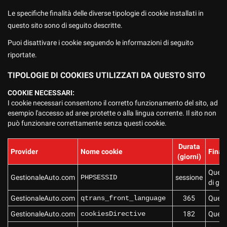
questi
Le specifiche finalità delle diverse tipologie di cookie installati in
strumenti
questo sito sono di seguito descritte.
di
tracciamento
Puoi disattivare i cookie seguendo le informazioni di seguito
si
riportate.
rimanda
alla
TIPOLOGIE DI COOKIES UTILIZZATI DA QUESTO SITO
cookie
policy.
COOKIE NECESSARI:
Puoi
I cookie necessari consentono il corretto funzionamento del sito, ad
rivedere
esempio l'accesso ad aree protette o alla lingua corrente. Il sito non
e
può funzionare correttamente senza questi cookie.
modificare
le
Durata
Provider
tue
Nome cookie
Finali
(giorni)
scelte
in
Questo
GestionaleAuto.com
PHPSESSID
sessione
qualsiasi
di ges
momento.
GestionaleAuto.com
qtrans_front_language
365
Questo
GestionaleAuto.com
cookiesDirective
182
Questo