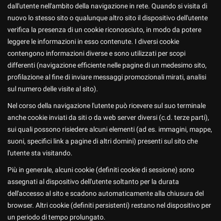
tracciamento
dall'utente nell'ambito della navigazione in rete. Quando si visita di
che
nuovo lo stesso sito o qualunque altro sito il dispositivo dell'utente
adottiamo
verifica la presenza di un cookie riconosciuto, in modo da potere
per
leggere le informazioni in esso contenute. I diversi cookie
offrire
le
contengono informazioni diverse e sono utilizzati per scopi
funzionalità
differenti (navigazione efficiente nelle pagine di un medesimo sito,
e
profilazione al fine di inviare messaggi promozionali mirati, analisi
svolgere
sul numero delle visite al sito).
le
attività
Nel corso della navigazione l'utente può ricevere sul suo terminale
di
anche cookie inviati da siti o da web server diversi (c.d. terze parti),
seguito
sui quali possono risiedere alcuni elementi (ad es. immagini, mappe,
descritte.
suoni, specifici link a pagine di altri domini) presenti sul sito che
Per
ottenere
l'utente sta visitando.
maggiori
Più in generale, alcuni cookie (definiti cookie di sessione) sono
informazioni
sull'utilità
assegnati al dispositivo dell'utente soltanto per la durata
e
dell'accesso al sito e scadono automaticamente alla chiusura del
sul
browser. Altri cookie (definiti persistenti) restano nel dispositivo per
funzionamento
un periodo di tempo prolungato.
di