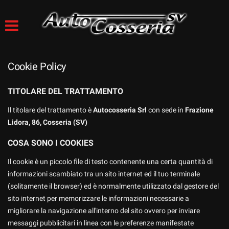
HOME
Le
tue
preferenze
AZIENDA
di
consenso
Cookie Policy
LISTA VEICOLI
Il
seguente
TITOLARE DEL TRATTAMENTO
pannello
SERVIZI
Il titolare del trattamento è
ti
Autocosseria Srl
con sede in
Frazione
consente
Lidora, 86, Cosseria (SV)
di
SOCCORSO STRADALE E
esprimere
COSA SONO I COOKIES
TRASPORTO
le
tue
Il cookie è un piccolo file di testo contenente una certa quantità di
preferenze
informazioni scambiato tra un sito internet ed il tuo terminale
CONTATTI
di
(solitamente il browser) ed è normalmente utilizzato dal gestore del
consenso
sito internet per memorizzare le informazioni necessarie a
alle
migliorare la navigazione all'interno del sito ovvero per inviare
tecnologie
di
messaggi pubblicitari in linea con le preferenze manifestate