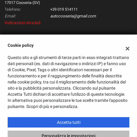
17017 Cosseria (SV)
Telefono:
+39 019 514111
Email:
autocosseria@gmail.com
Indicazioni stradali
Dati fiscali:
Cookie policy
Autocosseria Srl
Questo sito e gli strumenti di terze parti in esso integrati trattano
Frazione Lidora, 86, Cosseria (SV)
dati personali (es. dati di navigazione o indirizzi IP) e fanno uso
C.F/P.IVA:
01571180098
di Cookie, Pixel, Tags o altri identificatori necessari per il
Registro delle imprese:
SV
funzionamento e per il raggiungimento delle finalità descritte
nella cookie policy, tra cui il miglioramento delle funzionalità del
sito e la pubblicità personalizzata. Cliccando sul pulsante
Accetta Tutti dichiari di accettare l'utilizzo di queste tecnologie.
In alternativa puoi personalizzare le tue scelte tramite l'apposito
pulsante. Scopri di più e personalizza.
Accetta tutti
Copyright © 2026 GestionaleAuto.com S.r.l., Tutti i diritti riservati -
Leggi l'informativa sulla privacy
-
Cookie Policy
Personalizza le impostazioni