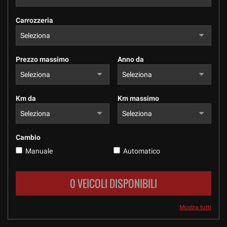
tracciamento
che
Carrozzeria
adottiamo
per
offrire
le
Prezzo massimo
Anno da
funzionalità
e
svolgere
le
Km da
Km massimo
attività
di
seguito
descritte.
Cambio
Per
Manuale
Automatico
ottenere
maggiori
informazioni
0 VEICOLI DISPONIBILI
sull'utilità
e
sul
Mostra tutti
funzionamento
di