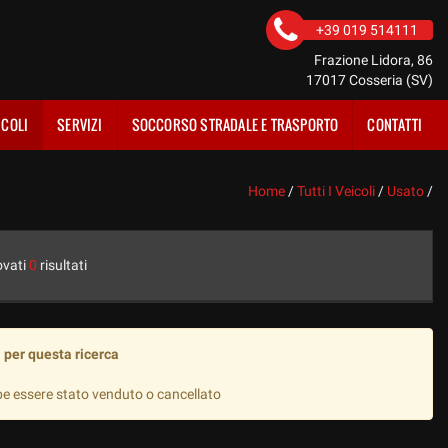
+39 019 514111
Frazione Lidora, 86
17017 Cosseria (SV)
ICOLI
SERVIZI
SOCCORSO STRADALE E TRASPORTO
CONTATTI
Home
/
Tutti I Veicoli
/
Usato
/
ovati
0
risultati
 per questa ricerca
be essere stato venduto o cancellato