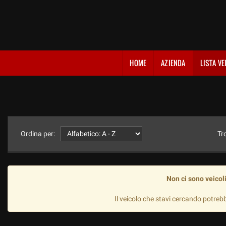
HOME
AZIENDA
LISTA VE
Ordina per:
Tr
Non ci sono veicoli
Il veicolo che stavi cercando potreb