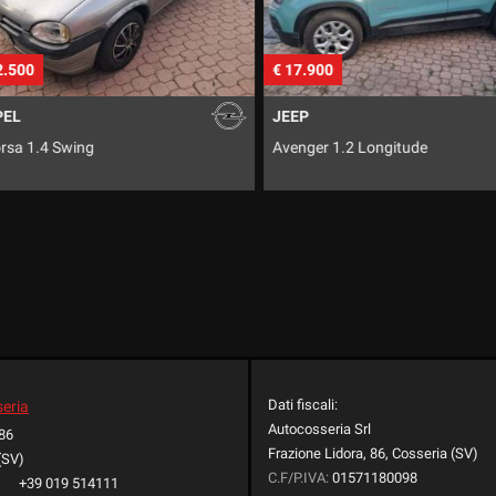
€ 17.900
€ 7.500
JEEP
CITROEN
Avenger 1.2 Longitude
C4 Picasso 1.
Dati fiscali:
seria
Autocosseria Srl
 86
Frazione Lidora, 86, Cosseria (SV)
(SV)
C.F/P.IVA:
01571180098
+39 019 514111