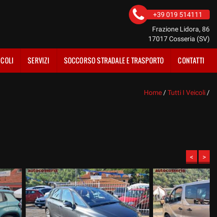
+39 019 514111
Frazione Lidora, 86
17017 Cosseria (SV)
ICOLI
SERVIZI
SOCCORSO STRADALE E TRASPORTO
CONTATTI
Home
/
Tutti I Veicoli
/
<
>