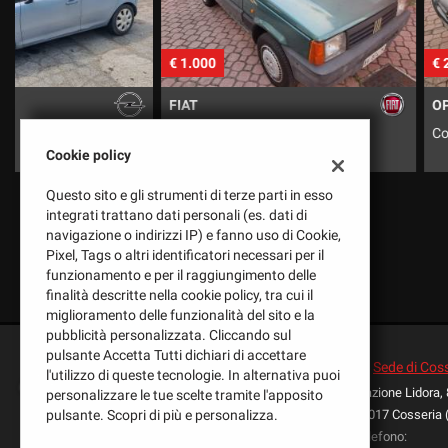
tracciamento
che
adottiamo
€ 1.000
€ 2.500
per
offrire
FIAT
OPEL
le
funzionalità
Panda 900 Jolly
Corsa 1.4 Swing
e
Cookie policy
svolgere
le
Questo sito e gli strumenti di terze parti in esso
attività
integrati trattano dati personali (es. dati di
di
navigazione o indirizzi IP) e fanno uso di Cookie,
seguito
Pixel, Tags o altri identificatori necessari per il
descritte.
funzionamento e per il raggiungimento delle
Per
finalità descritte nella cookie policy, tra cui il
ottenere
miglioramento delle funzionalità del sito e la
maggiori
pubblicità personalizzata. Cliccando sul
informazioni
pulsante Accetta Tutti dichiari di accettare
sull'utilità
Sede di Cos
l'utilizzo di queste tecnologie. In alternativa puoi
e
Frazione Lidora,
personalizzare le tue scelte tramite l'apposito
Leggi
sul
pulsante. Scopri di più e personalizza.
17017 Cosseria 
la
funzionamento
Telefono:
cookie
di