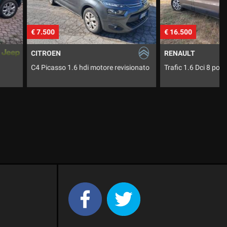
€ 16.500
€
RENAULT
6 hdi motore revisionato
Trafic 1.6 Dci 8 posti
P