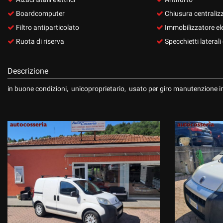
questi
Boardcomputer
Chiusura centraliz
strumenti
Filtro antiparticolato
Immobilizzatore el
di
tracciamento
Ruota di riserva
Specchietti laterali e
si
rimanda
alla
Descrizione
cookie
in buone condizioni, unicoproprietario, usato per giro manutenzione im
policy.
Puoi
rivedere
e
modificare
le
tue
scelte
in
qualsiasi
momento.