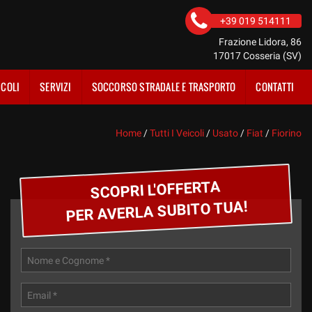
+39 019 514111
Frazione Lidora, 86
17017 Cosseria (SV)
ICOLI
SERVIZI
SOCCORSO STRADALE E TRASPORTO
CONTATTI
Home
/
Tutti I Veicoli
/
Usato
/
Fiat
/
Fiorino
SCOPRI L'OFFERTA
PER AVERLA SUBITO TUA!