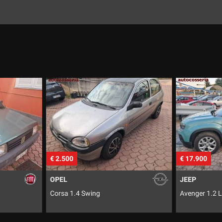
€ 17.900
€ 7.500
JEEP
CITROEN
Avenger 1.2 Longitude
C4 Picasso 1.