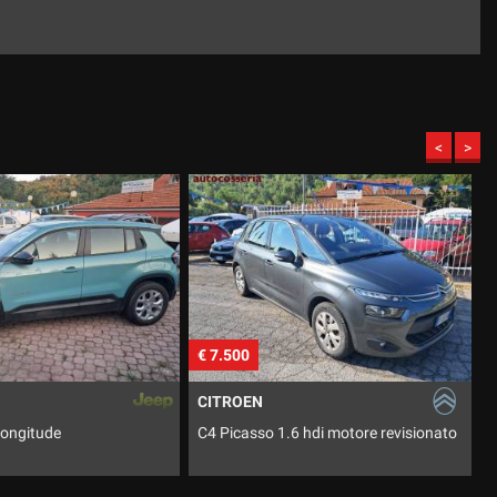
<
>
€ 16.500
€
RENAULT
6 hdi motore revisionato
Trafic 1.6 Dci 8 posti
P