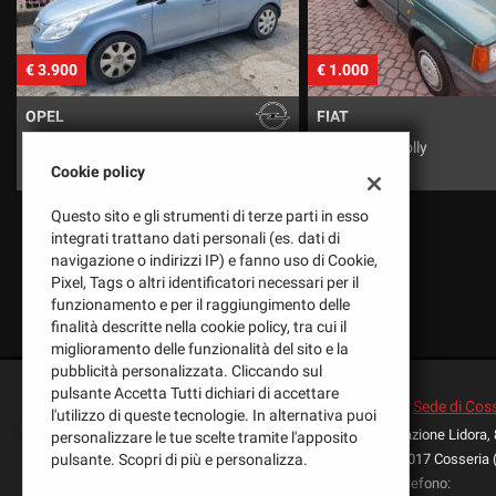
tracciamento
che
adottiamo
€ 1.000
€ 2.000
per
offrire
FIAT
FIAT
le
funzionalità
Panda 900 Jolly
Panda 1.1 clima
e
Cookie policy
svolgere
le
Questo sito e gli strumenti di terze parti in esso
attività
integrati trattano dati personali (es. dati di
di
navigazione o indirizzi IP) e fanno uso di Cookie,
seguito
Pixel, Tags o altri identificatori necessari per il
descritte.
funzionamento e per il raggiungimento delle
Per
finalità descritte nella cookie policy, tra cui il
ottenere
miglioramento delle funzionalità del sito e la
maggiori
pubblicità personalizzata. Cliccando sul
informazioni
pulsante Accetta Tutti dichiari di accettare
sull'utilità
Sede di Cos
l'utilizzo di queste tecnologie. In alternativa puoi
e
Frazione Lidora,
personalizzare le tue scelte tramite l'apposito
Leggi
sul
pulsante. Scopri di più e personalizza.
17017 Cosseria 
la
funzionamento
Telefono:
cookie
di