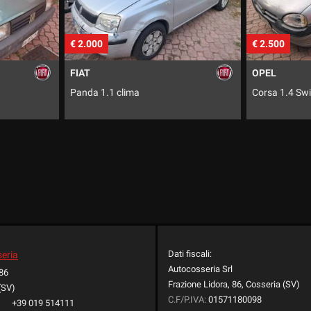
€ 2.500
€ 17.900
OPEL
JEEP
Corsa 1.4 Swing
Avenger 1.2 
Dati fiscali:
seria
Autocosseria Srl
 86
Frazione Lidora, 86, Cosseria (SV)
(SV)
C.F/P.IVA:
01571180098
+39 019 514111