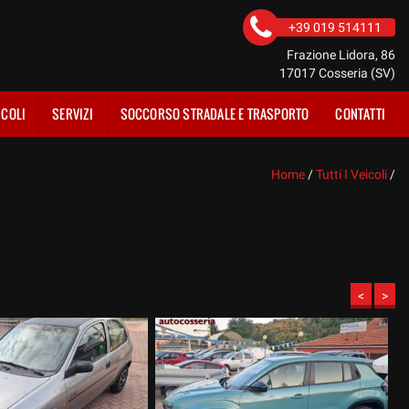
+39 019 514111
Frazione Lidora, 86
17017 Cosseria (SV)
ICOLI
SERVIZI
SOCCORSO STRADALE E TRASPORTO
CONTATTI
Home
/
Tutti I Veicoli
/
<
>