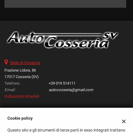
Sede di Cosseria
Frazione Lidora, 86
17017 Cosseria (SV)
Telefono:
+39 019 514111
Email:
autocosseria@gmail.com
Indicazioni stradali
Dati fiscali:
Cookie policy
Autocosseria Srl
Questo sito e gli strumenti di terze parti in esso integrati trattano
Frazione Lidora, 86, Cosseria (SV)