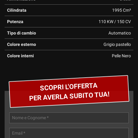
questi
Cilindrata
1995 Cm³
strumenti
di
Potenza
110 KW / 150 CV
tracciamento
si
Tipo di cambio
Automatico
rimanda
alla
Colore esterno
Grigio pastello
cookie
policy.
Colore interni
Pelle Nero
Puoi
rivedere
e
modificare
SCOPRI L'OFFERTA
le
tue
PER AVERLA SUBITO TUA!
scelte
in
qualsiasi
momento.