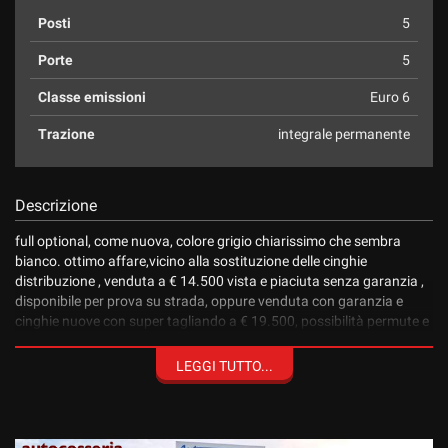
Salva
Posti
5
le
impostazioni
Porte
5
Classe emissioni
Euro 6
Trazione
integrale permanente
Descrizione
full optional, come nuova, colore grigio chiarissimo che sembra
bianco. ottimo affare,vicino alla sostituzione delle cinghie
distribuzione , venduta a € 14.500 vista e piaciuta senza garanzia ,
disponibile per prova su strada, oppure venduta con garanzia e
cinghie nuove con super tagliando a € 19.500, possibilità permute e
finanziamenti , per chiarimenti e informazioni telefonare pure
019514111
LEGGI TUTTO...