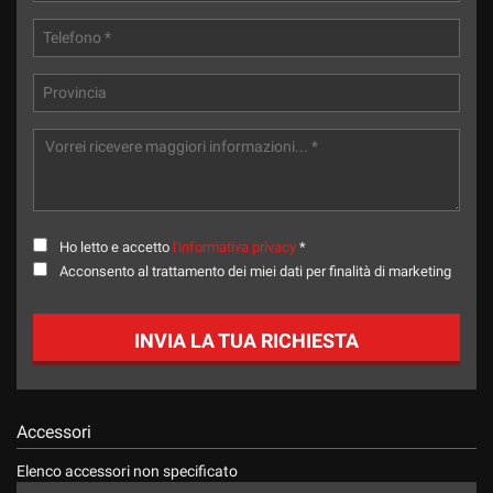
tta
ti
mpre
Cookie necessari
ilitato
Cookie delle preferenze
Cookie per il miglioramento dell'esperienza utente
Ho letto e accetto
l'informativa privacy
*
Cookie analitici
Acconsento al trattamento dei miei dati per finalità di marketing
Cookie di marketing
INVIA LA TUA RICHIESTA
Leggi
la
Accessori
cookie
policy
Elenco accessori non specificato