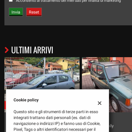
Acconsento al trattamento dei miei dati per finalità di marketing
ULTIMI ARRIVI
Cookie policy
€ 1.000
€ 2.500
Questo sito e gli strumenti di terze parti in esso
FIAT
OPEL
integrati trattano dati personali (es. dati di
navigazione o indirizzi IP) e fanno uso di Cookie,
Panda 900 Jolly
Corsa 1.4 Swing
Pixel, Tags o altri identificatori necessari per il