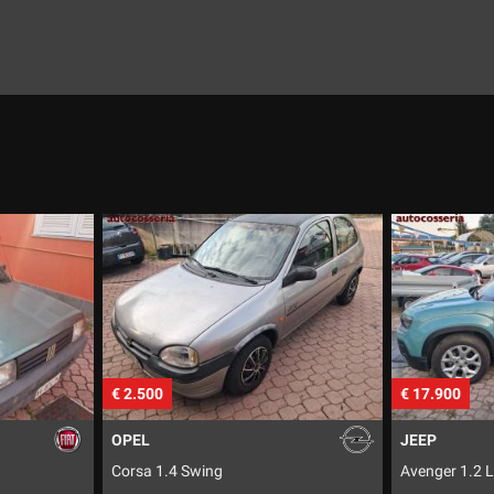
€ 17.900
€ 7.500
JEEP
CITROEN
Avenger 1.2 Longitude
C4 Picasso 1.