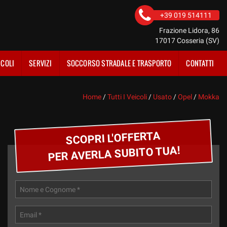
+39 019 514111
Frazione Lidora, 86
17017 Cosseria (SV)
ICOLI
SERVIZI
SOCCORSO STRADALE E TRASPORTO
CONTATTI
Home
/
Tutti I Veicoli
/
Usato
/
Opel
/
Mokka
SCOPRI L'OFFERTA
PER AVERLA SUBITO TUA!