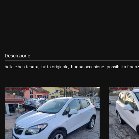
questi
strumenti
di
tracciamento
si
rimanda
alla
cookie
Descrizione
policy.
Puoi
bella e ben tenuta, tutta originale, buona occasione possibilità finan
rivedere
e
modificare
le
tue
scelte
in
qualsiasi
momento.