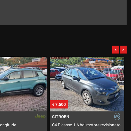
<
>
€ 16.500
€
RENAULT
6 hdi motore revisionato
Trafic 1.6 Dci 8 posti
P