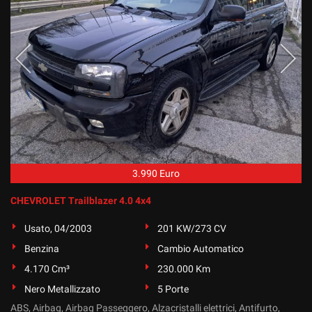
Salva
le
impostazioni
3.990 Euro
CHEVROLET Trailblazer 4.0 4x4
Usato, 04/2003
201 KW/273 CV
Benzina
Cambio Automatico
4.170 Cm³
230.000 Km
Nero Metallizzato
5 Porte
ABS, Airbag, Airbag Passeggero, Alzacristalli elettrici, Antifurto,