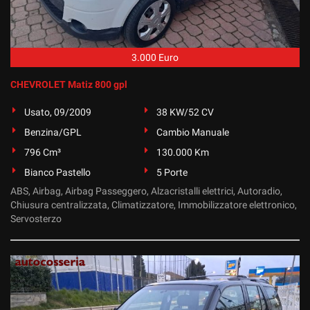
tta
ti
3.000 Euro
mpre
Cookie necessari
ilitato
CHEVROLET Matiz 800 gpl
Cookie delle preferenze
Usato, 09/2009
38 KW/52 CV
Benzina/GPL
Cambio Manuale
Cookie per il miglioramento dell'esperienza utente
796 Cm³
130.000 Km
Cookie analitici
Bianco Pastello
5 Porte
ABS, Airbag, Airbag Passeggero, Alzacristalli elettrici, Autoradio,
Cookie di marketing
Chiusura centralizzata, Climatizzatore, Immobilizzatore elettronico,
Servosterzo
Leggi
la
cookie
policy