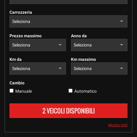
tracciamento
che
Carrozzeria
adottiamo
per
offrire
le
Prezzo massimo
Anno da
funzionalità
e
svolgere
le
Km da
Km massimo
attività
di
seguito
descritte.
Cambio
Per
Manuale
Automatico
ottenere
maggiori
informazioni
2 VEICOLI DISPONIBILI
sull'utilità
e
sul
Mostra tutti
funzionamento
di