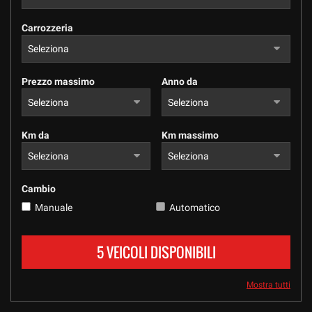
tracciamento
che
Carrozzeria
adottiamo
per
offrire
le
Prezzo massimo
Anno da
funzionalità
e
svolgere
le
Km da
Km massimo
attività
di
seguito
descritte.
Cambio
Per
Manuale
Automatico
ottenere
maggiori
informazioni
5 VEICOLI DISPONIBILI
sull'utilità
e
sul
Mostra tutti
funzionamento
di