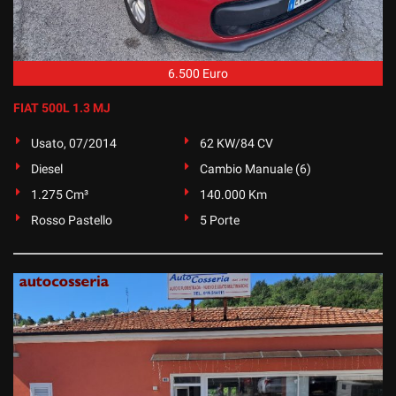
tta
ti
6.500 Euro
mpre
Cookie necessari
ilitato
FIAT 500L 1.3 MJ
Cookie delle preferenze
Usato, 07/2014
62 KW/84 CV
Diesel
Cambio Manuale (6)
Cookie per il miglioramento dell'esperienza utente
1.275 Cm³
140.000 Km
Cookie analitici
Rosso Pastello
5 Porte
Cookie di marketing
Leggi
la
cookie
policy