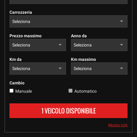
tracciamento
che
Carrozzeria
adottiamo
per
offrire
le
Prezzo massimo
Anno da
funzionalità
e
svolgere
le
Km da
Km massimo
attività
di
seguito
descritte.
Cambio
Per
Manuale
Automatico
ottenere
maggiori
informazioni
1 VEICOLO DISPONIBILE
sull'utilità
e
sul
Mostra tutti
funzionamento
di