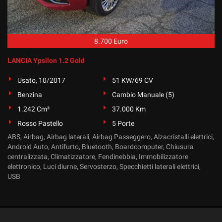
tta
ti
8.700 Euro
mpre
Cookie necessari
ilitato
LANCIA Ypsilon 1.2 Gold
Cookie delle preferenze
Usato, 10/2017
51 KW/69 CV
Benzina
Cambio Manuale (5)
Cookie per il miglioramento dell'esperienza utente
1.242 Cm³
37.000 Km
Cookie analitici
Rosso Pastello
5 Porte
ABS, Airbag, Airbag laterali, Airbag Passeggero, Alzacristalli elettrici,
Cookie di marketing
Android Auto, Antifurto, Bluetooth, Boardcomputer, Chiusura
centralizzata, Climatizzatore, Fendinebbia, Immobilizzatore
elettronico, Luci diurne, Servosterzo, Specchietti laterali elettrici,
USB
Leggi
la
cookie
policy