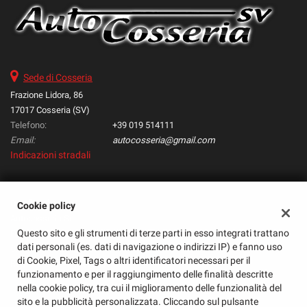
Salva
le
impostazioni
Sede di Cosseria
Frazione Lidora, 86
17017 Cosseria (SV)
Telefono:
+39 019 514111
Email:
autocosseria@gmail.com
Indicazioni stradali
Dati fiscali:
Cookie policy
Autocosseria Srl
Questo sito e gli strumenti di terze parti in esso integrati trattano
Frazione Lidora, 86, Cosseria (SV)
dati personali (es. dati di navigazione o indirizzi IP) e fanno uso
C.F/P.IVA:
01571180098
di Cookie, Pixel, Tags o altri identificatori necessari per il
Registro delle imprese:
SV
funzionamento e per il raggiungimento delle finalità descritte
nella cookie policy, tra cui il miglioramento delle funzionalità del
sito e la pubblicità personalizzata. Cliccando sul pulsante