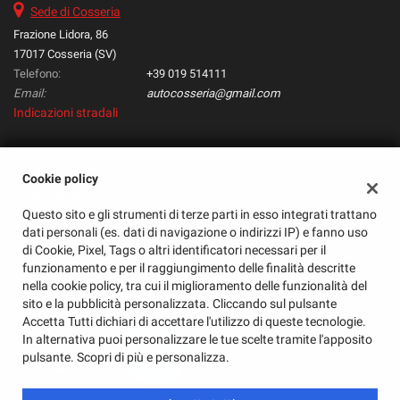
Sede di Cosseria
Salva
le
Frazione Lidora, 86
impostazioni
17017 Cosseria (SV)
Telefono:
+39 019 514111
Email:
autocosseria@gmail.com
Indicazioni stradali
Dati fiscali:
Cookie policy
Autocosseria Srl
Questo sito e gli strumenti di terze parti in esso integrati trattano
Frazione Lidora, 86, Cosseria (SV)
dati personali (es. dati di navigazione o indirizzi IP) e fanno uso
C.F/P.IVA:
01571180098
di Cookie, Pixel, Tags o altri identificatori necessari per il
Registro delle imprese:
SV
funzionamento e per il raggiungimento delle finalità descritte
nella cookie policy, tra cui il miglioramento delle funzionalità del
sito e la pubblicità personalizzata. Cliccando sul pulsante
Accetta Tutti dichiari di accettare l'utilizzo di queste tecnologie.
In alternativa puoi personalizzare le tue scelte tramite l'apposito
pulsante. Scopri di più e personalizza.