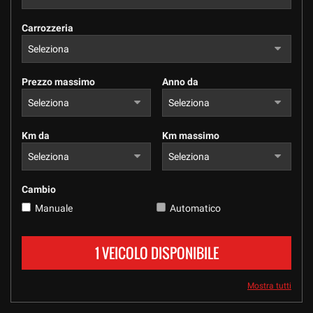
tracciamento
che
Carrozzeria
adottiamo
per
offrire
le
Prezzo massimo
Anno da
funzionalità
e
svolgere
le
Km da
Km massimo
attività
di
seguito
descritte.
Cambio
Per
Manuale
Automatico
ottenere
maggiori
informazioni
1 VEICOLO DISPONIBILE
sull'utilità
e
sul
Mostra tutti
funzionamento
di