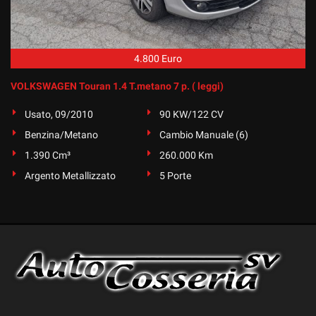
tta
ti
4.800 Euro
mpre
Cookie necessari
ilitato
VOLKSWAGEN Touran 1.4 T.metano 7 p. ( leggi)
Cookie delle preferenze
Usato, 09/2010
90 KW/122 CV
Benzina/Metano
Cambio Manuale (6)
Cookie per il miglioramento dell'esperienza utente
1.390 Cm³
260.000 Km
Cookie analitici
Argento Metallizzato
5 Porte
Cookie di marketing
Leggi
la
cookie
policy