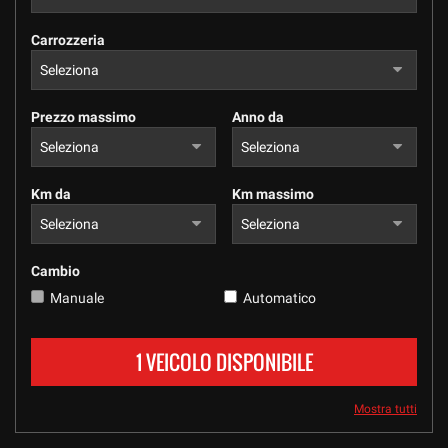
tracciamento
che
Carrozzeria
adottiamo
per
offrire
le
Prezzo massimo
Anno da
funzionalità
e
svolgere
le
Km da
Km massimo
attività
di
seguito
descritte.
Cambio
Per
Manuale
Automatico
ottenere
maggiori
informazioni
1 VEICOLO DISPONIBILE
sull'utilità
e
sul
Mostra tutti
funzionamento
di