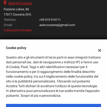
Sede di Cosseria
Salva
le
Frazione Lidora, 86
impostazioni
17017 Cosseria (SV)
Telefono:
+39 019 514111
Email:
autocosseria@gmail.com
Indicazioni stradali
Dati fiscali:
Cookie policy
Autocosseria Srl
Questo sito e gli strumenti di terze parti in esso integrati trattano
Frazione Lidora, 86, Cosseria (SV)
dati personali (es. dati di navigazione o indirizzi IP) e fanno uso
C.F/P.IVA:
01571180098
di Cookie, Pixel, Tags o altri identificatori necessari per il
Registro delle imprese:
SV
funzionamento e per il raggiungimento delle finalità descritte
nella cookie policy, tra cui il miglioramento delle funzionalità del
sito e la pubblicità personalizzata. Cliccando sul pulsante
Accetta Tutti dichiari di accettare l'utilizzo di queste tecnologie.
In alternativa puoi personalizzare le tue scelte tramite l'apposito
pulsante. Scopri di più e personalizza.