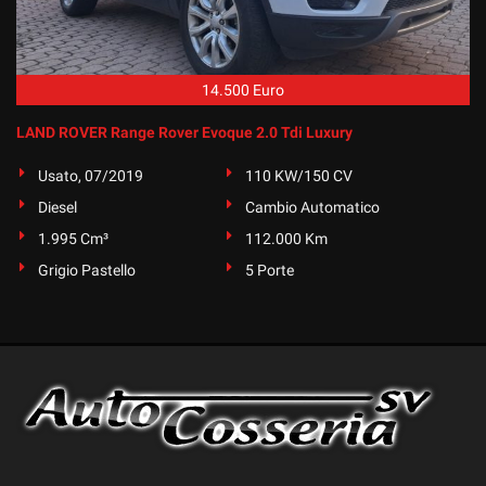
tta
ti
14.500 Euro
mpre
Cookie necessari
ilitato
LAND ROVER Range Rover Evoque 2.0 Tdi Luxury
Cookie delle preferenze
Usato, 07/2019
110 KW/150 CV
Diesel
Cambio Automatico
Cookie per il miglioramento dell'esperienza utente
1.995 Cm³
112.000 Km
Cookie analitici
Grigio Pastello
5 Porte
Cookie di marketing
Leggi
la
cookie
policy