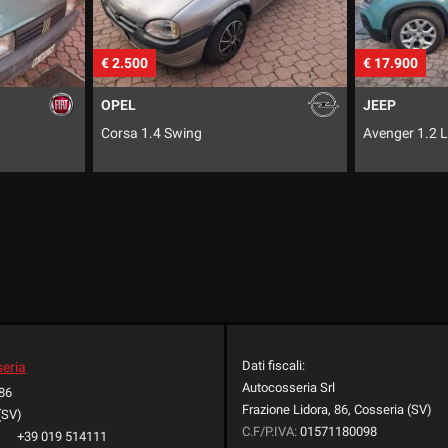
2.500
€ 17.900
PEL
JEEP
rsa 1.4 Swing
Avenger 1.2 Longitude
Dati fiscali:
seria
Autocosseria Srl
 86
Frazione Lidora, 86, Cosseria (SV)
(SV)
C.F/P.IVA:
01571180098
+39 019 514111