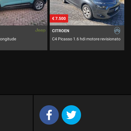
€ 7.500
€ 16.500
CITROEN
RENAULT
C4 Picasso 1.6 hdi motore revisionato
Trafic 1.6 Dci 8 post