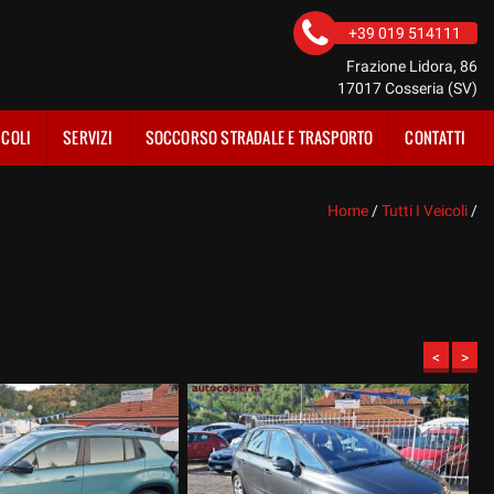
+39 019 514111
Frazione Lidora, 86
17017 Cosseria (SV)
ICOLI
SERVIZI
SOCCORSO STRADALE E TRASPORTO
CONTATTI
Home
/
Tutti I Veicoli
/
<
>