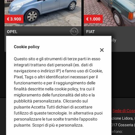
tracciamento
che
adottiamo
€ 1.000
€ 
per
offrire
FIAT
O
le
funzionalità
Panda 900 Jolly
Co
e
Cookie policy
svolgere
le
Questo sito e gli strumenti di terze parti in esso
attività
integrati trattano dati personali (es. dati di
di
navigazione o indirizzi IP) e fanno uso di Cookie,
seguito
Pixel, Tags o altri identificatori necessari per il
descritte.
funzionamento e per il raggiungimento delle
Per
finalità descritte nella cookie policy, tra cui il
ottenere
miglioramento delle funzionalità del sito e la
maggiori
pubblicità personalizzata. Cliccando sul
informazioni
pulsante Accetta Tutti dichiari di accettare
sull'utilità
Sede di Cos
l'utilizzo di queste tecnologie. In alternativa puoi
e
Frazione Lidora,
personalizzare le tue scelte tramite l'apposito
Leggi
sul
pulsante. Scopri di più e personalizza.
17017 Cosseria 
la
funzionamento
Telefono:
cookie
di